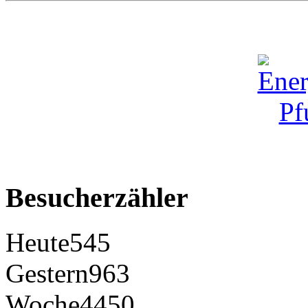
Besucherzähler
Heute
545
Gestern
963
Woche
4450