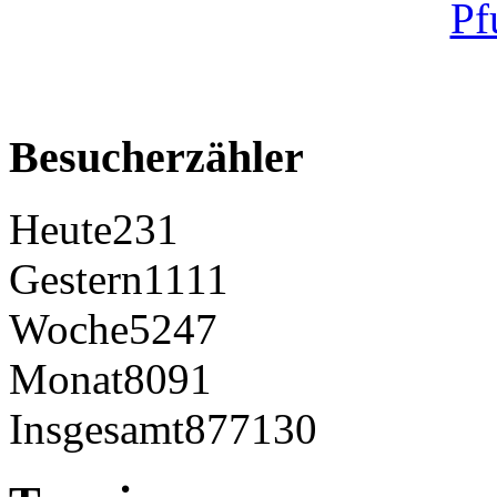
Besucherzähler
Heute
231
Gestern
1111
Woche
5247
Monat
8091
Insgesamt
877130