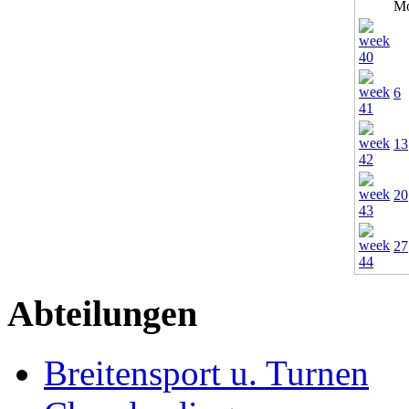
M
6
13
20
27
Abteilungen
Breitensport u. Turnen