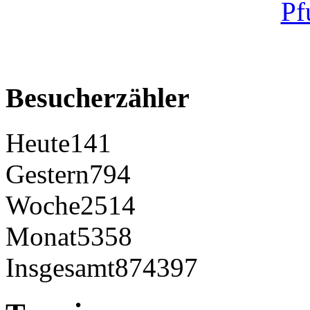
Besucherzähler
Heute
141
Gestern
794
Woche
2514
Monat
5358
Insgesamt
874397