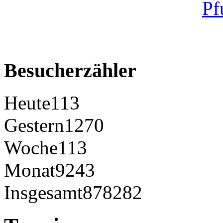
Besucherzähler
Heute
113
Gestern
1270
Woche
113
Monat
9243
Insgesamt
878282