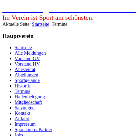
Freie Turngemeinde 1900 e.V. Pfu
Im Verein ist Sport am schönsten.
Aktuelle Seite:
Startseite
Termine
Hauptverein
Startseite
Alle Meldungen
Vorstand GV
Vorstand HV
Ältestenrat
Abteilungen
Sportgelände
Historik
Termine
Hallenbelegung
Mitgliedschaft
Satzungen
Kontakt
Anfahrt
Impressum
Sponsoren / Partner
Jobs