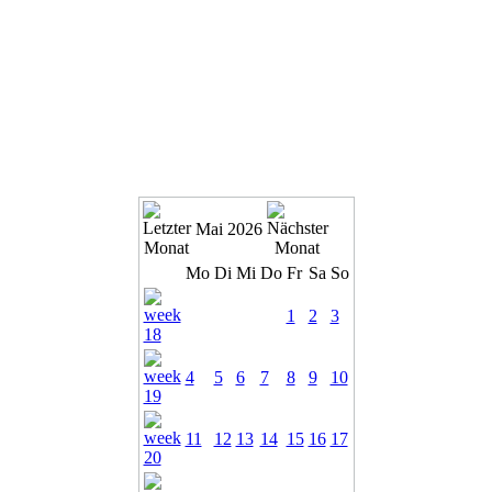
Mai 2026
Mo
Di
Mi
Do
Fr
Sa
So
1
2
3
4
5
6
7
8
9
10
11
12
13
14
15
16
17