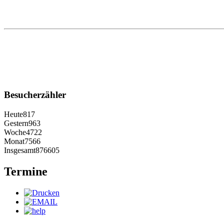
Besucherzähler
Heute
817
Gestern
963
Woche
4722
Monat
7566
Insgesamt
876605
Termine