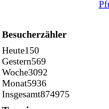
Besucherzähler
Heute
150
Gestern
569
Woche
3092
Monat
5936
Insgesamt
874975